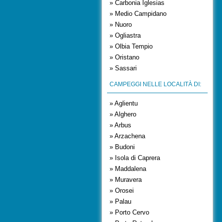
» Carbonia Iglesias
» Medio Campidano
» Nuoro
» Ogliastra
» Olbia Tempio
» Oristano
» Sassari
CAMPEGGI NELLE LOCALITÀ DI:
» Aglientu
» Alghero
» Arbus
» Arzachena
» Budoni
» Isola di Caprera
» Maddalena
» Muravera
» Orosei
» Palau
» Porto Cervo