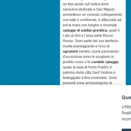
un faro posto sull’antica torre
saracena dedicata a San Miguel,
permettono un comodo collegamento
con tutto il continente; è affacciata ad
est al mare con lunghe e rinomate
spiagge di sabbia granitica
, quali il
Lido di Orrì e l’area delle Rocce
Rosse. Gran parte del suo territorio
risulta pianeggiante e ricco di
agrumeti
mentre i punti panoramici
d’eccezione sono le scogliere in
porfido rosso e le
candide spiagge
,
quale la baia di Porto Fraillis; il
patrono della città Sant’ Andrea è
festeggiato a fine novembre. Sono
presenti zone archeologiche di
grande interesse come le rovine di un
villaggio dell’età romana nei pressi
Ques
della chiesa rurale di S. Salvatore e
di S. Lussorio; oggi pesca e turismo
Utili
sono considerati i traini
fina
dell’economia locale.
mom