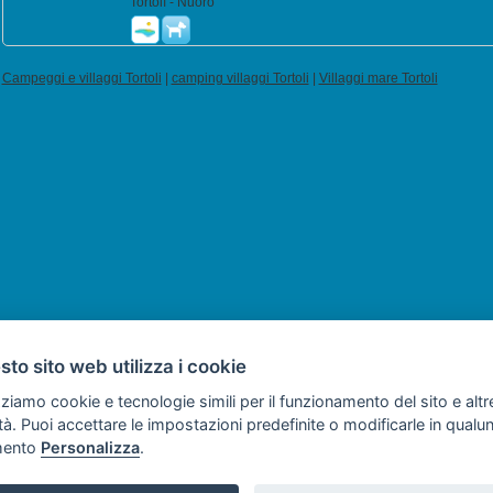
Tortolì - Nuoro
Campeggi e villaggi Tortoli
|
camping villaggi Tortoli
|
Villaggi mare Tortoli
to sito web utilizza i cookie
zziamo cookie e tecnologie simili per il funzionamento del sito e altr
lità. Puoi accettare le impostazioni predefinite o modificarle in qual
ento
Personalizza
.
Copyright © 2008 -
SVILUPPO TURISMO ITALIA S.r.L. unipersonale
- P.I