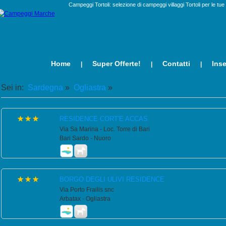
Campeggi Tortoli: selezione di campeggi villaggi Tortoli per le tue
Home
Super Offerte!
Contatti
Inse
|
|
|
Sei in:
Sardegna
»
Ogliastra
»
Campeggi Tortoli
RESIDENCE CORT'E ACCAS
Via Sa Marina - Loc. Torre di Bari
Bari Sardo - Nuoro
BORGO DEGLI ULIVI RESIDENCE
Via Porto Frailis snc
Arbatax - Ogliastra