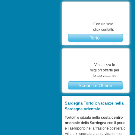
Con un solo
click contatti:
Tortoli
Visualizza le
migliori offerte per
le tue vacanze
Scopri Le Offerte
Sardegna Tortolì: vacanze nella
Sardegna orientale
Tortoli’
è situata nella
costa centro
orientale della Sardegna
con il porto
e l’aeroporto nella frazione costiera di
Arbatax, segnalata ai navigatori con