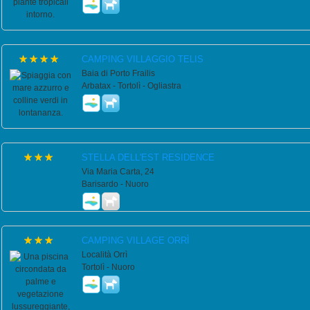
CAMPING VILLAGGIO TELIS
Baia di Porto Frailis
Arbatax - Tortolì - Ogliastra
STELLA DELL'EST RESIDENCE
Via Maria Carta, 24
Barisardo - Nuoro
CAMPING VILLAGE ORRÌ
Località Orrì
Tortolì - Nuoro