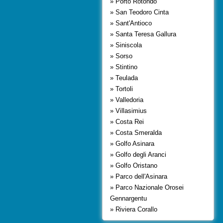
» Porto Rotondo
» San Teodoro Cinta
» Sant'Antioco
» Santa Teresa Gallura
» Siniscola
» Sorso
» Stintino
» Teulada
» Tortoli
» Valledoria
» Villasimius
» Costa Rei
» Costa Smeralda
» Golfo Asinara
» Golfo degli Aranci
» Golfo Oristano
» Parco dell'Asinara
» Parco Nazionale Orosei
Gennargentu
» Riviera Corallo